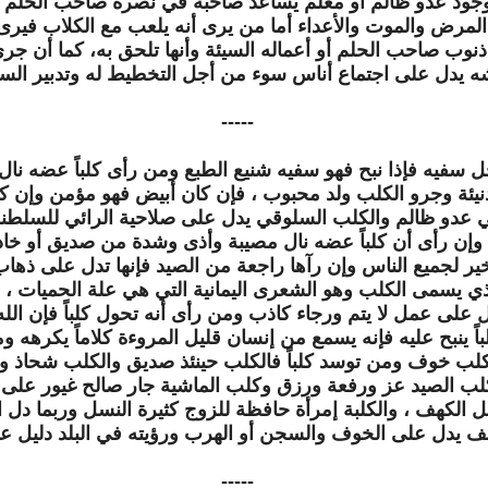
وجود عدو ظالم أو معلم يساعد صاحبه في نصرة صاحب الحلم إل
ل المرض والموت والأعداء أما من يرى أنه يلعب مع الكلاب فيرى
ذنوب صاحب الحلم أو أعماله السيئة وأنها تلحق به، كما أن ج
ه يدل على اجتماع أناس سوء من أجل التخطيط له وتدبير السو
-----
 سفيه فإذا نبح فهو سفيه شنيع الطبع ومن رأى كلباً عضه نال 
ة دنيئة وجرو الكلب ولد محبوب ، فإن كان أبيض فهو مؤمن وإن ك
ي عدو ظالم والكلب السلوقي يدل على صلاحية الرائي للسلطنة
م وإن رأى أن كلباً عضه نال مصيبة وأذى وشدة من صديق أو خاد
خير لجميع الناس وإن رآها راجعة من الصيد فإنها تدل على ذها
يسمى الكلب وهو الشعرى اليمانية التي هي علة الحميات ، و
 على عمل لا يتم ورجاء كاذب ومن رأى أنه تحول كلباً فإن الله ت
ينبح عليه فإنه يسمع من إنسان قليل المروءة كلاماً يكرهه و
 خوف ومن توسد كلباً فالكلب حينئذ صديق والكلب شحاذ وربما
وكلب الصيد عز ورفعة ورزق وكلب الماشية جار صالح غيور على 
 الكهف ، والكلبة إمرأة حافظة للزوج كثيرة النسل وربما دل 
 يدل على الخوف والسجن أو الهرب ورؤيته في البلد دليل على
-----