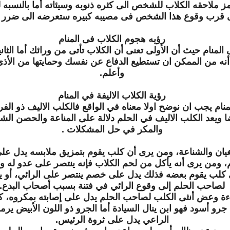
ز ملاحقه الكلاب للشخص الى كثره ذنوبه وسيئاته أما بالنسبه
 قرب وقوع هذا الشخص فى مصيبه كبيره ستعرضه الى ضرر كبي
رؤيه هجوم الكلاب فى المنام
منام حيث أن الأولى تعنى أن الكلاب تأتى من ورائك أما الثان
نه من الممكن ان تستطيع الدفاع عن نفسك وحمايتها من الأذى 
وأعلم.
رؤية الكلاب الاليفة في المنام
ام يجب ان نوضح اولا معناه في الواقع فالكلب الاليف ذو الفرو
ضا ويعد الكلب الاليف في الحلم دلالة على المناعة والحصن ال
والمكر في حل المشكلات .
طغيان والشناعة، ومن يرى أن كلب يقوم بتمزيق ملابسه يدل 
 ومن يرى أنه يأكل من لحم الكلاب فإنه ينتصر على عدو له وي
ئي كلب يقوم بعضه فذلك يدل على خصم ينتصر على الرائي، أو
لصاحب الحلم إلى وقوع الرائي في فتنة بسبب أصحاب البدع.
ناءة وعض أنثى الكلب لصاحب الحلم يدل على إصابته بمكروه، ك
جرو أسود فهو ابن ينال السيادة أما الجرو ذو اللون الأبيض يرم
الراعي يدل على ثروة الرئيس.