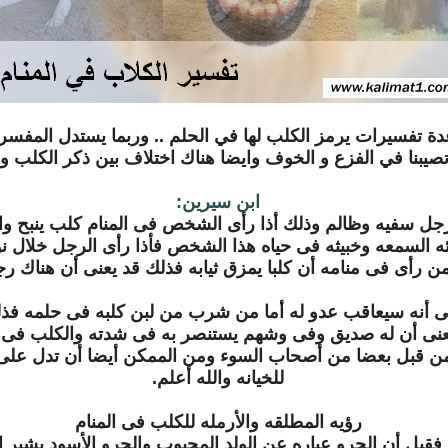
دة تفسيرات يرمز الكلب لها في الحلم .. وربما يستدل المفسرين
 تصيبنا في الفزع و الخوف وايضا هناك اختلاف بين ذكر الكلب و 
ابن سيرين:
جل سفيه وظالم وذلك أذا رأى الشخص فى المنام كلب ينبح وال
ه السمعه وخبيثه فى حياه هذا الشخص فأذا رأى الرجل خلال ن
ن رأى فى منامه أن كلبا يمزق ثيابه فذلك قد يعنى أن هناك 
نى أنه سيعاقب عدو له أما من شرب من لبن كلبه فى حلمه ف
عنى أن له صديق وفى وشهم يستنصر به فى شدته والكلب فى ا
من قبل بعضا من أصحاب السوء ومن الممكن أيضا أن تدل على
للخيانه والله أعلم.
رؤيه المطلقه والأرمله للكلب فى المنام
م فقيل أن الجرو عباره عن الولد المحبوب والجرو الأسود يشير 