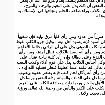
ا أن هذا المعلم يتصف بعدم مروءته، كما أن بعض
 البعض أن ذلك يدل على النعيم والرخاء والمرح.
ري الكلاب وراء صاحب الحلم ونجاحها في الإمساك به
ء له.
ضرراً من عدوه ومن رأى كلباً مزق ثيابه فإن سفيهاً
ان أسود فإنه يسود أهل بيته ، وقيل جرو الكلب لقيط
 والكلب الصيني يدل على أن الرائي يخالط الأعاجم
م ومن رأى أنه يصيد بالكلاب فينال أمنيته ومن رأى
ب الفزع وعلى بطالة وإن رأى كلبة نباحة فتدل على
كل أجناس الكلاب تدل على قوم أذلاء وكلاب اللعب
عالى قد علمه علماً عظيماً فبطر فسلبه الله إياه ،
من رأى أنه يأكل لحم كلب فإنه يظفر بعدوه ويصيب
 دل على الدناءة والمهانة وذلة النفس وربما دل
الأهل والجار وربما دلت مصادقة الكلب على الغرم
الكلب على الكفر واليأس من رحمة الله تعالى ورؤية
 تجديد ولاية.