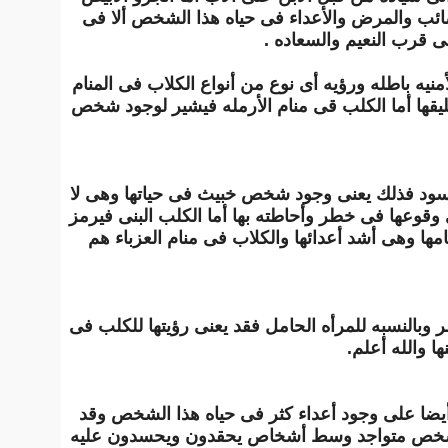
ائب والمرض والأعداء فى حياه هذا الشخص ألا فى
 قرب النعيم والسعاده .
نيه باطله ورؤيه أى نوع من أنواع الكلاب فى المنام
يقها أما الكلب قى منام الأرمله فيشير لوجود شخص
نه أسود فذلك يعنى وجود شخص خبيث فى حياتها وهى لا
 وقوعها فى خطر وأحاطته بها أما الكلب البنى فيرمز
مها وهى أشد أعدائها والكلاب فى منام العزباء هم
 وبالنسبه للمرأه الحامل فقد يعنى رؤيتها للكلب فى
 والله أعلم.
يضا على وجود أعداء كثر فى حياه هذا الشخص وقد
ا الشخص متواجد وسط أشخاص يحقدون ويحسدون عليه