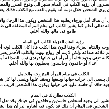
سرون أن رؤيه الكلب فى المنام تشير الى وقوع الضرر والمص
يرى الشخص خلال نومه أنه يقوم باللعب مع الكلاب فذلك يعنى
ى أن هناك أمل ورجاء يطلبه هذا الشخص ويكون هذا الرجاء والأم
تعالى أعلم كما يشير الكلب فى منام المرأه المطلقه الى طل
طامع فى مالها والله أعلم.
رؤيه الفتاه العزباء الكلب فى المنام
وجه والفتاه العزباء وفقا للون هذا الكلب فأذا كان الكلب لو
علاقه صداقه ولكن لا يتم أى زواج بينهما والكلب الأحمر يعنى
به تعنى وجود فتاه أو أمرأه فى حياتها ترتدى ثوب الصداقه أما
أعداء أو حاقدون وحاسدون يحطيون بها والله أعلم.
الكلب فى منام المرأه المتزوجه والحامل
يسعى الى خراب حياتها ويلعنها ويحقد عليها ويتمنى لها كل شر
جود حاقد أو حاسد عليها فى حياتها ويكون هذا الشخص قريب منها
الكلاب تطاردك فى المنام
 وتشير الى وجود أشخاص حاسدين وحاقدين فى حياتك وقد تدل أ
ء الشخص فى المنام أن ذلك قد يكون فيه أشاره الى أن هذ