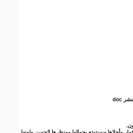
 doc
ون.
ار وأحلاها ويستمتع بجمالها ومنظرها الحسن ولونها