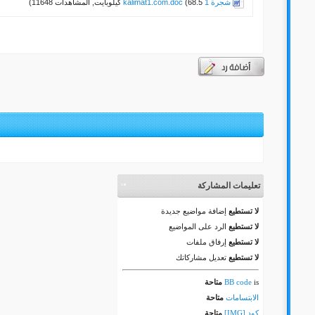
شجرة 1 kalimat1.com.doc
(68.5 كيلوبايت, المشاهدات 11648)
تعليمات المشاركة
لا تستطيع
إضافة مواضيع جديدة
لا تستطيع
الرد على المواضيع
لا تستطيع
إرفاق ملفات
لا تستطيع
تعديل مشاركاتك
is
BB code
متاحة
الابتسامات
متاحة
كود [IMG]
متاحة