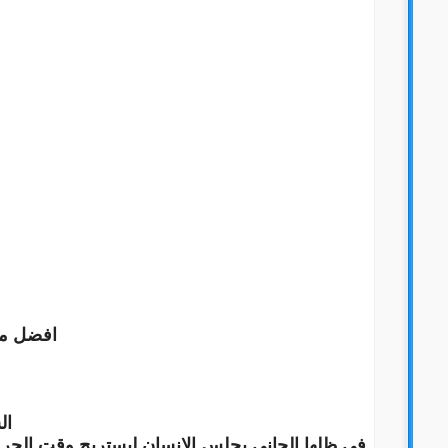
افضل مطو
ال
في ظلها الحاني يجلس الإنسان ليستريح وقت الحر ف